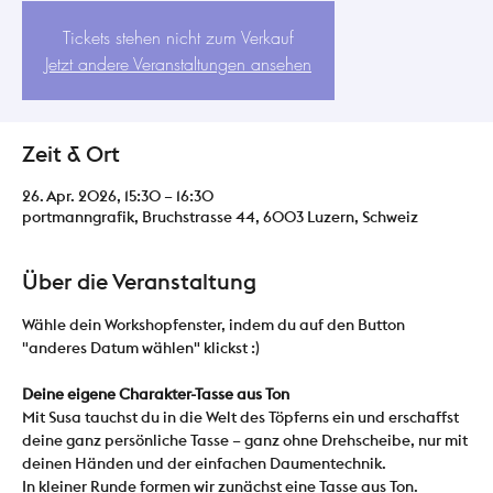
Tickets stehen nicht zum Verkauf
Jetzt andere Veranstaltungen ansehen
Zeit & Ort
26. Apr. 2026, 15:30 – 16:30
portmanngrafik, Bruchstrasse 44, 6003 Luzern, Schweiz
Über die Veranstaltung
Wähle dein Workshopfenster, indem du auf den Button 
"anderes Datum wählen" klickst :)
Deine eigene Charakter-Tasse aus Ton
Mit Susa tauchst du in die Welt des Töpferns ein und erschaffst 
deine ganz persönliche Tasse – ganz ohne Drehscheibe, nur mit 
deinen Händen und der einfachen Daumentechnik.
In kleiner Runde formen wir zunächst eine Tasse aus Ton. 