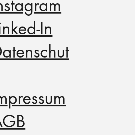
nstagram
inked-In
atenschut
z
mpressum
AGB