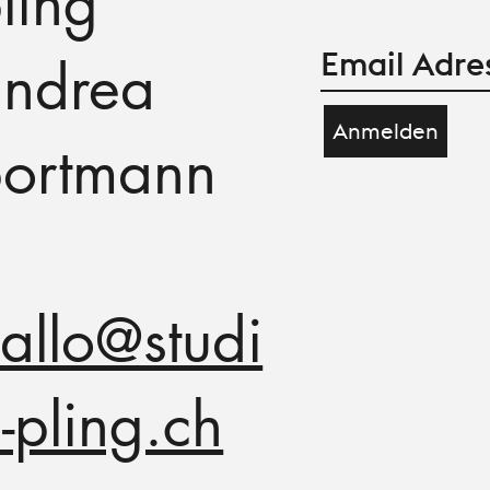
ling
ndrea
Anmelden
ortmann
allo@studi
-pling.ch