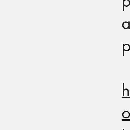
p
a
p
h
o