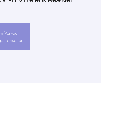
pier – in Form eines schwebenden
um Verkauf
ngen ansehen