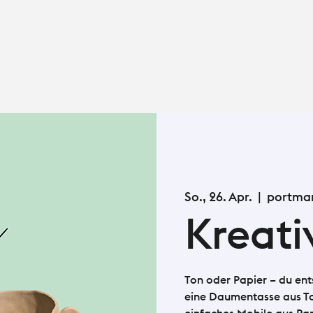
So., 26. Apr.
  |  
portma
Kreat
Ton oder Papier – du ent
eine Daumentasse aus To